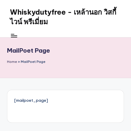
Whiskydutyfree - เหล้านอก วิสกี้
Skip
to
ไวน์ พรีเมี่ยม
content
จำหน่าย
สุรา
เหล้า
MailPoet Page
นอก
วิสกี้
Home
»
MailPoet Page
ไวน์
พรี
เมี่
ยม
alcoholdrinkstore
กา
[mailpoet_page]
รัน
ตี
ของ
เเท้