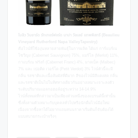
โบลิว วินยาร์ด รัทเทอร์ฟอร์ด นาปา วัลเลย์ แทพพิสทรี (Beaulieu
Vineyard Rutherford Napa ValleyTapestry)
คือไวน์ที่ใช้องุ่นหลายสายพันธุ์ในการผลิต ได้แก่ การ์แบร์เน
โซวีญง (Cabernet Sauvignon) 75%, แมร์โล (Merlot) 11%,
กาแบร์เน ฟรังก์ (Cabernet Franc) 4%, มาลเบ็ค (Malbec)
7% และ เปอติด เวอร์โด (Petit Verdot) 3% ไวน์ตัวนี้จะมี
กลิ่น รสชาติและเนื้อส้มผัสที่ดีมาก สีของไวน์มีสีแดงสด กลิ่น
และรสชาติเป็นไปในทิศทางเดียวกันอย่างเหมาะเจาะลงตัว
ระดับปริมาณแอลกอฮอล์อยู่ระหว่าง 14-14.9%
ไวน์ทั้งหมดที่กล่าวมาเป็นเพียงส่วนหนี่งของแบรนด์นี้เท่านั้น
ซึ่งทั้งสามตัวเหมาะกับบุคคลทั่วไปหรือนักดื่มไวน์มือใหม่
เนื่องจากซื้อหาได้ไม่ยากแถมสนนราคาเริ่มต้นก็จับต้องได้
แบบสบายกระเป๋าจริงๆ