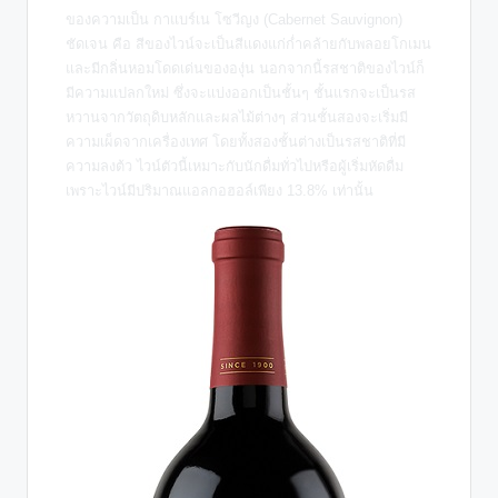
ของความเป็น กาแบร์เน โซวีญง (Cabernet Sauvignon)
ชัดเจน คือ สีของไวน์จะเป็นสีแดงแก่ก่ำคล้ายกับพลอยโกเมน
และมีกลิ่นหอมโดดเด่นขององุ่น นอกจากนี้รสชาติของไวน์ก็
มีความแปลกใหม่ ซึ่งจะแบ่งออกเป็นชั้นๆ ชั้นแรกจะเป็นรส
หวานจากวัตถุดิบหลักและผลไม้ต่างๆ ส่วนชั้นสองจะเริ่มมี
ความเผ็ดจากเครื่องเทศ โดยทั้งสองชั้นต่างเป็นรสชาติที่มี
ความลงต้ว ไวน์ตัวนี้เหมาะกับนักดื่มทั่วไปหรือผู้เริ่มหัดดื่ม
เพราะไวน์มีปริมาณแอลกอฮอล์เพียง 13.8% เท่านั้น