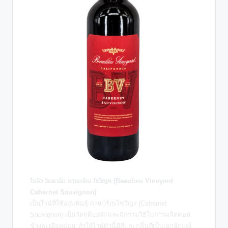
โบลิว วินยาร์ด กาแบร์เน โซวีญง (Beaulieu Vineyard
Cabernet Sauvignon)
เป็นไวน์ที่ใช้องุ่นพันธุ์ กาแบร์เนโซวีญง (Cabernet
Sauvignon) เป็นวัตถุดิบหลักและมีกรรมวิธีในการผลิตค่อน
ข้างละเอียดอ่อน ทำให้ไวน์ตัวนี้มีสีและกลิ่นที่เป็นเอกลักษณ์