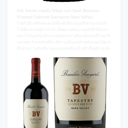
โบลิว วินยาร์ด กาแบร์เน โซวีญง นาปา วัลเลย์ (Beaulieu
Vineyard Cabernet Sauvignon Napa Valley)
ไวน์ตัวนี้จะมีสีแดงและมีกลิ่นเข้มข้นปนนุ่มลึกตามแบบฉบับ
ไวน์ที่มาจากหมู่บ้านนาปา (Napa Valley) แถมยังมีกลิ่นของ
ดอกไวโอเลตกับกลิ่นกาแฟมอคค่ารวมถึงแบล็กเบอร์รี่ เชอร์รี่
และพลัม ส่วนรสชาติก็จะมีความเป็นเอกลักษณ์ของผลไม้ตาม
ที่กล่าวมา ระดับปริมาณแอลกอฮอล์ของไวน์ตัวนี้อยู่ที่ 14.6%